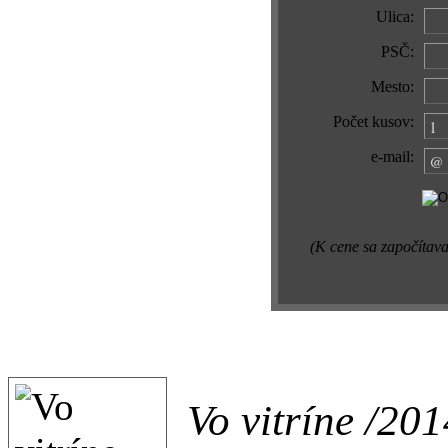
Ulica:
PSČ:
Mesto:
Počet kusov:
e-mail:
(K cene sa započítava
Vo vitríne /201