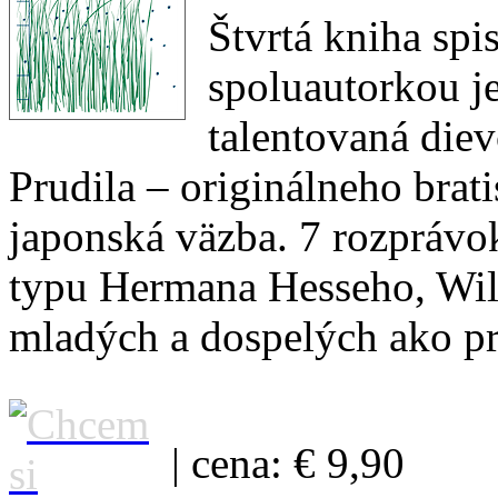
Štvrtá kniha sp
spoluautorkou j
talentovaná diev
Prudila – originálneho brat
japonská väzba. 7 rozprávo
typu Hermana Hesseho, Wil
mladých a dospelých ako pr
| cena: € 9,90