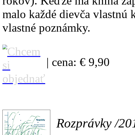
rokov). Keďže má kniha záp
malo každé dievča vlastnú k
vlastné poznámky.
| cena: € 9,90
Rozprávky /20