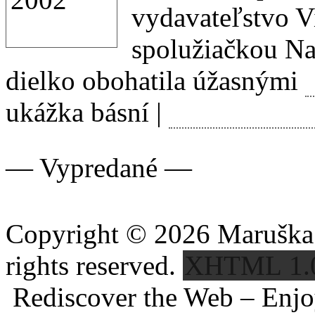
vydavateľstvo V
spolužiačkou Na
dielko obohatila úžasnými
ukážka básní |
viď Antikvar
— Vypredané —
Copyright © 2026 Maruška K
rights reserved.
XHTML 1.
Rediscover the Web – Enjoy