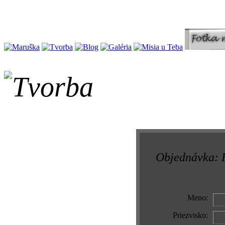
Objednávka: 
Meno:
Priezvisko: