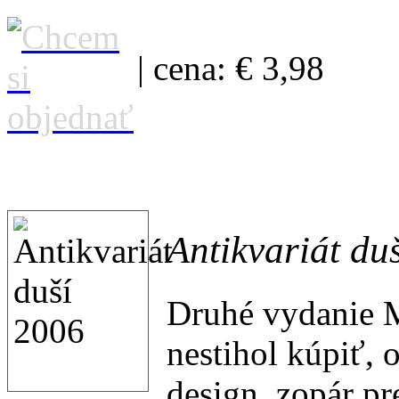
| cena: € 3,98
Antikvariát du
Druhé vydanie M
nestihol kúpiť, 
design, zopár p