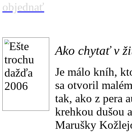
Ako chytať v ži
Je málo kníh, kt
sa otvoril malé
tak, ako z pera 
krehkou dušou a
Marušky Kožlejov