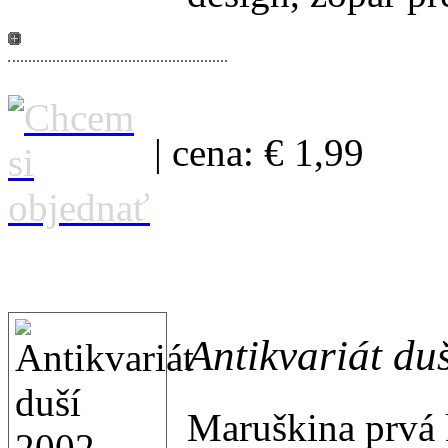
ukážka básní
| cena: € 1,99
Antikvariát du
Maruškina prvá 