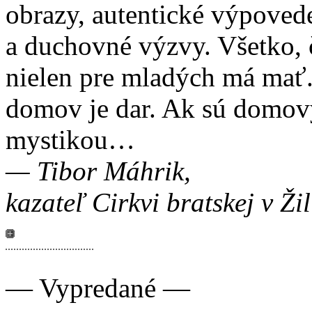
obrazy, autentické výpovede
a duchovné výzvy. Všetko, 
nielen pre mladých má mať. 
domov je dar. Ak sú domovy
mystikou…
— Tibor Máhrik,
kazateľ Cirkvi bratskej v Ži
ukážka
— Vypredané —