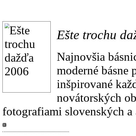
Ešte trochu da
Najnovšia básni
moderné básne 
inšpirované kaž
novátorských obr
fotografiami slovenských a 
ukážka básní