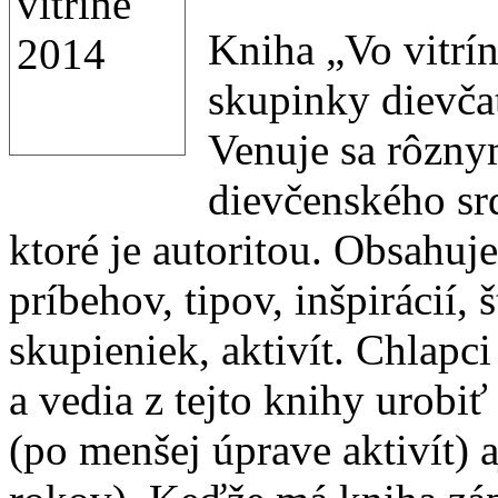
Kniha „Vo vitrín
skupinky dievča
Venuje sa rôzny
dievčenského sr
ktoré je autoritou. Obsahuj
príbehov, tipov, inšpirácií,
skupieniek, aktivít. Chlapci 
a vedia z tejto knihy urobi
(po menšej úprave aktivít) a