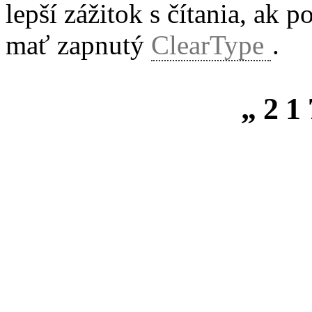
lepší zážitok s čítania, ak 
mať zapnutý
ClearType
.
„21