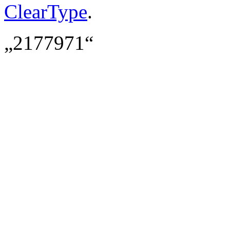
ClearType
.
„2177971“