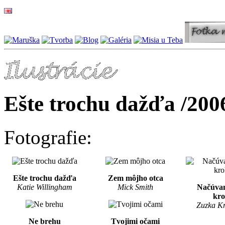
Ešte trochu dažďa /200
Fotografie:
Ešte trochu dažďa
Zem môjho otca
Katie Willingham
Mick Smith
Načúva
kr
Zuzka K
Ne brehu
Tvojimi očami