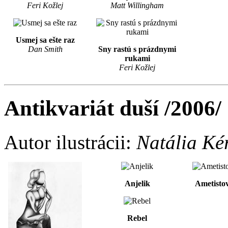
Feri Kožlej
Matt Willingham
Usmej sa ešte raz
Dan Smith
Sny rastú s prázdnymi
rukami
Feri Kožlej
Antikvariát duší /2006/
Autor ilustrácii:
Natália Ké
Anjelik
Ametistov
Rebel